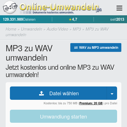
129.331.989
Dateien
★
4,7
seit
2013
Home
»
Umwandeln
»
Audio/Video
»
MP3
»
MP3 zu WAV
umwandeln
MP3 zu WAV
WAV zu MP3 umwandeln
umwandeln
Jetzt kostenlos und online MP3 zu WAV
umwandeln!
Datei wählen
Kostenlos: bis zu 750 MB (
Premium: 20 GB
) pro Datei
Umwandlung starten