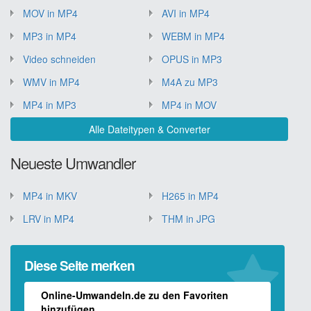
MOV in MP4
AVI in MP4
MP3 in MP4
WEBM in MP4
Video schneiden
OPUS in MP3
WMV in MP4
M4A zu MP3
MP4 in MP3
MP4 in MOV
Alle Dateitypen & Converter
Neueste Umwandler
MP4 in MKV
H265 in MP4
LRV in MP4
THM in JPG
Diese Seite merken
Online-Umwandeln.de zu den Favoriten
hinzufügen